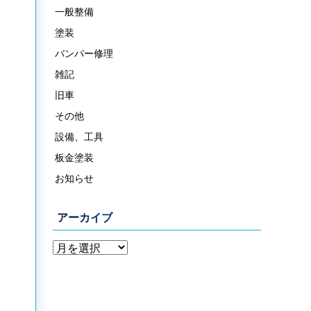
一般整備
塗装
バンパー修理
雑記
旧車
その他
設備、工具
板金塗装
お知らせ
アーカイブ