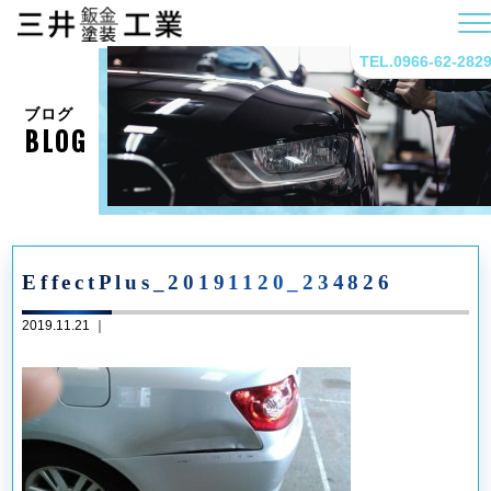
TEL.0966-62-282
ブログ
BLOG
EffectPlus_20191120_234826
2019.11.21 ｜