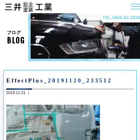
TEL.0966-62-282
ブログ
BLOG
EffectPlus_20191120_233512
2019.11.21 ｜