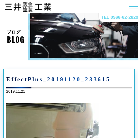
TEL.0966-62-282
ブログ
BLOG
EffectPlus_20191120_233615
2019.11.21 ｜