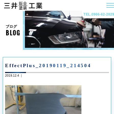
TEL.0966-62-282
ブログ
BLOG
EffectPlus_20190119_214504
2019.12.4 ｜