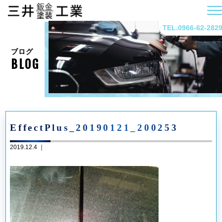
TEL.0966-62-282
ブログ
BLOG
EffectPlus_20190121_200253
2019.12.4 ｜