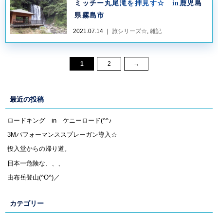
ミッチー丸尾滝を拝見す☆ in鹿児島
県霧島市
2021.07.14 ｜
旅シリーズ☆
,
雑記
1
2
→
最近の投稿
ロードキング in ケニーロード(^^♪
3Mパフォーマンススプレーガン導入☆
投入堂からの帰り道。
日本一危険な、、、
由布岳登山(^O^)／
カテゴリー