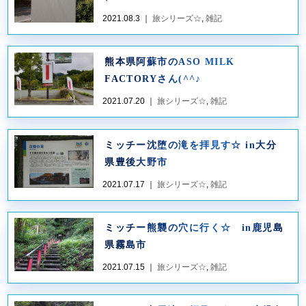
2021.08.3 ｜
旅シリーズ☆
,
雑記
熊本県阿蘇市のASO MILK
FACTORYさん(^^♪
2021.07.20 ｜
旅シリーズ☆
,
雑記
ミッチー沈堕の滝を拝見す☆ in大分
県豊後大野市
2021.07.17 ｜
旅シリーズ☆
,
雑記
ミッチー熊襲の穴に行く☆ in鹿児島
県霧島市
2021.07.15 ｜
旅シリーズ☆
,
雑記