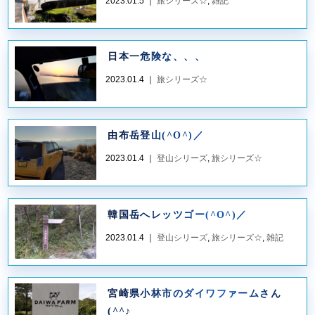
2023.01.5 ｜
旅シリーズ☆
,
雑記
日本一危険な、、、
2023.01.4 ｜
旅シリーズ☆
由布岳登山(^O^)／
2023.01.4 ｜
登山シリーズ
,
旅シリーズ☆
韓国岳へレッツゴー(^O^)／
2023.01.4 ｜
登山シリーズ
,
旅シリーズ☆
,
雑記
宮崎県小林市のダイワファームさん
(^^♪