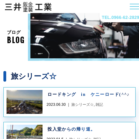
TEL.0966-62-282
ブログ
BLOG
旅シリーズ☆
ロードキング in ケニーロード(^^♪
2023.06.30 ｜
旅シリーズ☆
,
雑記
投入堂からの帰り道。