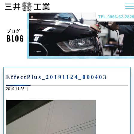
TEL.0966-62-282
ブログ
BLOG
EffectPlus_20191124_000403
2019.11.25 ｜