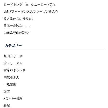
ロードキング in ケニーロード(^^♪
3Mパフォーマンススプレーガン導入☆
投入堂からの帰り道。
日本一危険な、、、
由布岳登山(^O^)／
カテゴリー
登山シリーズ
旅シリーズ☆
労をねぎらう会
同業者さん
一般整備
塗装
バンパー修理
雑記