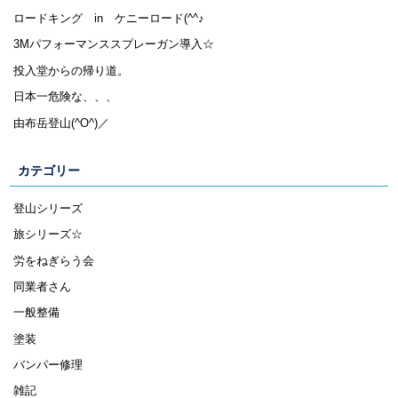
ロードキング in ケニーロード(^^♪
3Mパフォーマンススプレーガン導入☆
投入堂からの帰り道。
日本一危険な、、、
由布岳登山(^O^)／
カテゴリー
登山シリーズ
旅シリーズ☆
労をねぎらう会
同業者さん
一般整備
塗装
バンパー修理
雑記